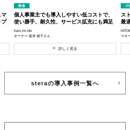
小
飲食
スマ
ス
個人事業主でも導入しやすい低コストで、
ップ
最
使い勝手、耐久性、サービス拡充にも満足
HITO
haru no oto
マネ
オーナー 坂井 槙子さん
詳しく見る
steraの導入事例一覧へ