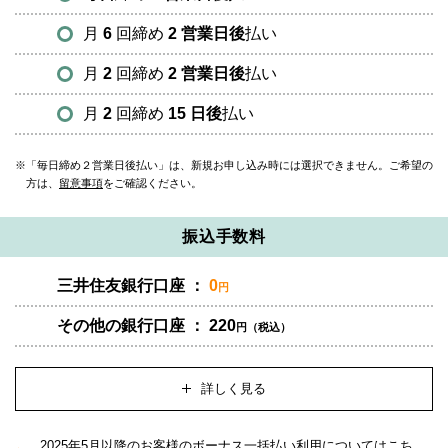
月
6
回締め
2 営業日後
払い
月
2
回締め
2 営業日後
払い
月
2
回締め
15 日後
払い
「毎日締め２営業日後払い」は、新規お申し込み時には選択できません。ご希望の
方は、
留意事項
をご確認ください。
振込手数料
三井住友銀行口座 ：
0
円
その他の銀行口座 ： 220
円（税込）
詳しく見る
2025年5月以降のお客様のボーナス一括払い利用についてはこち